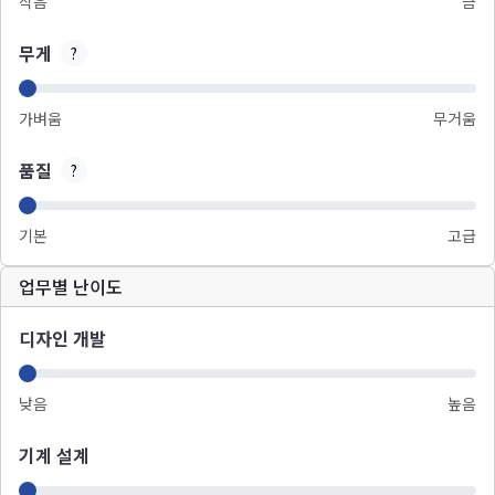
작음
큼
무게
?
가벼움
무거움
품질
?
기본
고급
업무별 난이도
디자인 개발
낮음
높음
기계 설계