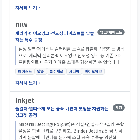
자세히 보기
DIW
잉크/페이스트
세라믹·바이오잉크·전도성 페이스트를 압출
하는 특수 공정
점성 잉크·페이스트·슬러리를 노즐로 압출해 적층하는 방식
으로, 세라믹·실리콘·바이오잉크·전도성 잉크 등 기존 3D
프린팅으로 다루기 어려운 소재를 형상화할 수 있습니다.
페이스트
압출
특수재료
세라믹
바이오잉크
자세히 보기
Inkjet
젯팅
풀컬러·멀티소재 또는 금속 바인더 젯팅을 지원하는
잉크젯 공정
Material Jetting(PolyJet)은 경질+연질·투명+컬러 복합
물성을 픽셀 단위로 구현하고, Binder Jetting은 금속·세
라믹 분말에 바인더를 분사해 소결 금속 부품을 양산합니