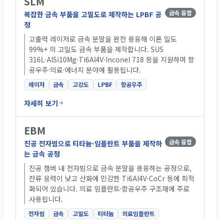
SLM
금속 융합
복잡한 금속 부품을 고밀도로 제작하는 LPBF 공
정
고출력 레이저로 금속 분말을 완전 용융해 이론 밀도
99%+ 의 고밀도 금속 부품을 제작합니다. SUS
316L·AlSi10Mg·Ti6Al4V·Inconel 718 등을 지원하며 항
공우주·의료·에너지 분야에 활용됩니다.
레이저
금속
고강도
LPBF
항공우주
자세히 보기
EBM
금속 융합
진공 전자빔으로 티타늄·임플란트 부품을 제작하
는 금속 공정
진공 챔버 내 전자빔으로 금속 분말을 용융하는 공정으로,
잔류 응력이 낮고 산화에 민감한 Ti6Al4V·CoCr 등에 최적
화되어 있습니다. 의료 임플란트·항공우주 구조재에 주로
사용됩니다.
전자빔
금속
고밀도
티타늄
의료임플란트